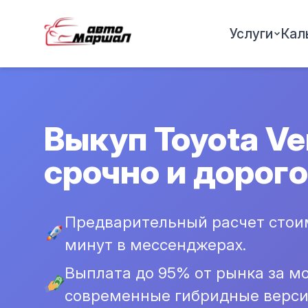
Услуги
Кал
Выкуп Toyota Ve
срочно и дорого
Предварительный расчет стоим
минут в мессенджерах.
Выплата до 95% от рынка за мо
современные гибридные верси