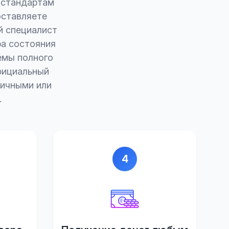
 стандартам
оставляете
й специалист
ра состояния
емы полного
фициальный
личными или
.
4