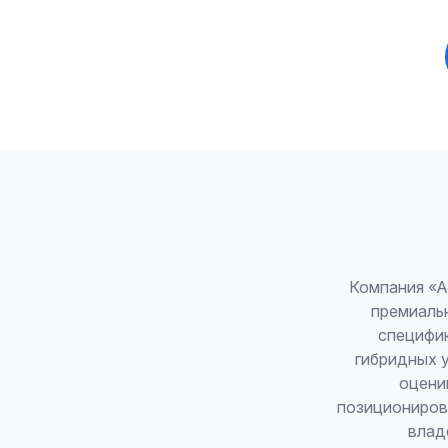
Компания «А
премиальн
специфик
гибридных 
оцени
позициониров
влад