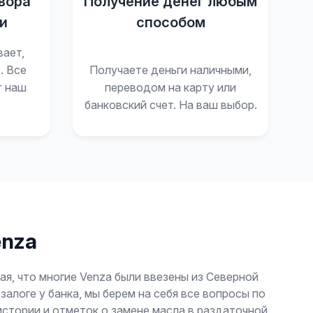
вора
Получение денег любым
и
способом
вает,
. Все
Получаете деньги наличными,
т наш
переводом на карту или
банковский счет. На ваш выбор.
enza
я, что многие Venza были ввезены из Северной
логе у банка, мы берем на себя все вопросы по
стории и отметок о замене масла в раздаточной