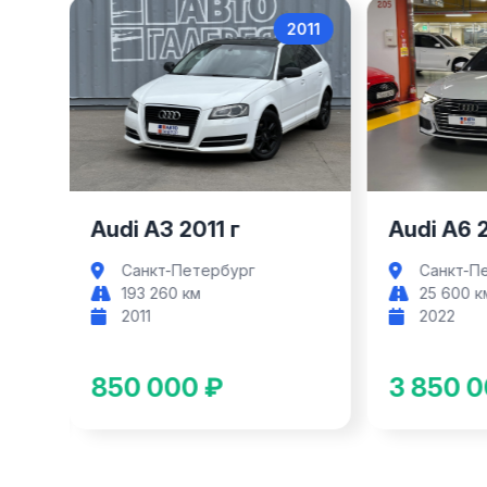
017
2011
Audi A3
Audi A3 2011 г
Audi A6 
Санкт-Петербург
Санкт-П
193 260 км
25 600 к
2011
2022
850 000 ₽
3 850 0