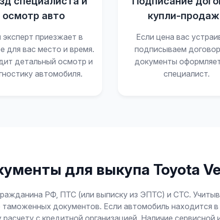
зд специалиста и
Подписание дого
осмотр авто
купли-продаж
 эксперт приезжает в
Если цена вас устраи
е для вас место и время.
подписываем договор
дит детальный осмотр и
документы оформляе
гностику автомобиля.
специалист.
ументы для выкупа Toyota V
ражданина РФ, ПТС (или выписку из ЭПТС) и СТС. Учитыва
 таможенных документов. Если автомобиль находится в за
расчету с кредитной организацией. Наличие сервисной и