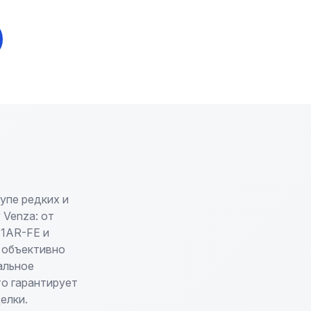
упе редких и
 Venza: от
 1AR-FE и
 объективно
альное
о гарантирует
елки.