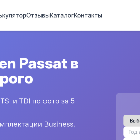
ькулятор
Отзывы
Каталог
Контакты
n Passat в
орого
SI и TDI по фото за 5
мплектации Business,