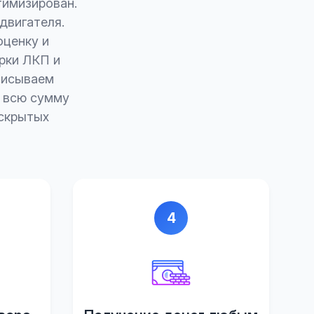
тимизирован.
 двигателя.
оценку и
рки ЛКП и
писываем
е всю сумму
 скрытых
4