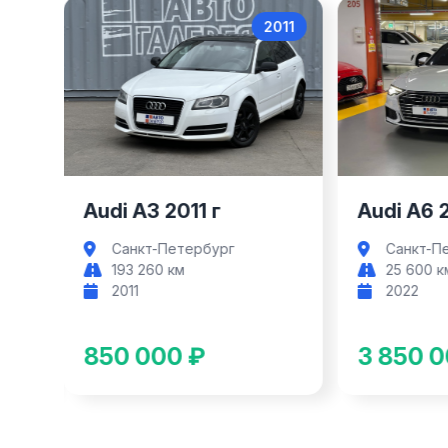
017
2011
Audi A3
Audi A3 2011 г
Audi A6 
Санкт-Петербург
Санкт-П
193 260 км
25 600 к
2011
2022
850 000 ₽
3 850 0