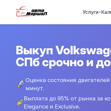
Услуги
Кал
Выкуп Volkswage
СПб срочно и д
Оценка состояния двигателей T
минут.
Выплата до 95% от рынка за ко
Elegance и Exclusive.