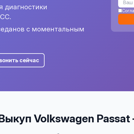
я диагностики
Согл
CC.
 седанов с моментальным
вонить сейчас
Выкуп Volkswagen Passat 