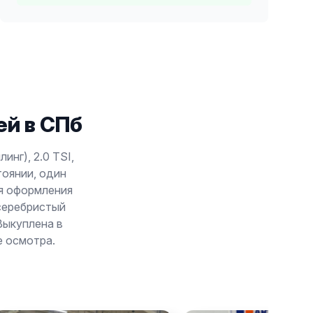
й в СПб
инг), 2.0 TSI,
тоянии, один
мя оформления
 серебристый
Выкуплена в
е осмотра.