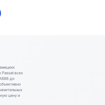
немецких
 Passat всех
EA888 до
 объективно
значительных
ную цену и