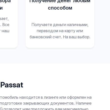
вора
Получение денег любым
и
способом
вает,
. Все
Получаете деньги наличными,
т наш
переводом на карту или
банковский счет. На ваш выбор.
Passat
втомобиль находится в лизинге или оформлен на
и подготовке закрывающих документов. Наличие
SG позволит нам предложить вам максимально