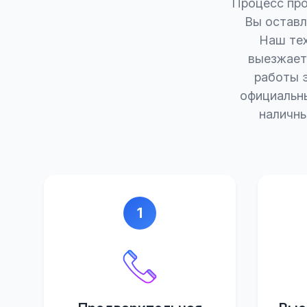
Процесс про
Вы оставля
Наш тех
выезжает
работы 
официальны
наличны
1