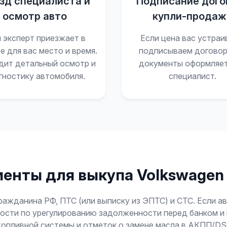
зд специалиста и
Подписание дого
осмотр авто
купли-продаж
 эксперт приезжает в
Если цена вас устраи
е для вас место и время.
подписываем договор
дит детальный осмотр и
документы оформляе
гностику автомобиля.
специалист.
енты для выкупа Volkswagen 
ажданина РФ, ПТС (или выписку из ЭПТС) и СТС. Если а
ности по урегулированию задолженности перед банком 
топливной системы и отметок о замене масла в АКПП/D