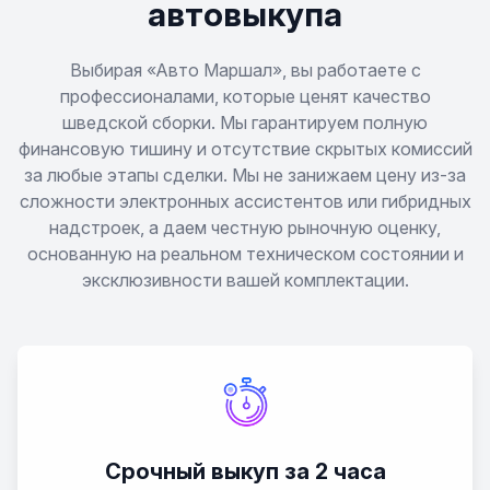
S90
автовыкупа
V40
Выбирая «Авто Маршал», вы работаете с
профессионалами, которые ценят качество
шведской сборки. Мы гарантируем полную
V40 Cross Country
финансовую тишину и отсутствие скрытых комиссий
за любые этапы сделки. Мы не занижаем цену из-за
V50
сложности электронных ассистентов или гибридных
надстроек, а даем честную рыночную оценку,
V60
основанную на реальном техническом состоянии и
эксклюзивности вашей комплектации.
V60 Cross Country
V70
V90
Срочный выкуп за 2 часа
V90 Cross Country