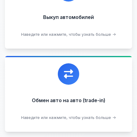
Арестованные
Аварийные
В залоге
Проблемные
Выкуп автомобилей
В лизинге
Наведите или нажмите, чтобы узнать больше →
Узнать стоимость
Уникальная возможность обменять ваш
автомобиль с доплатой, подобрав вам
подходящий вариант.
Обмен авто на авто (trade-in)
Подобрать авто
Наведите или нажмите, чтобы узнать больше →