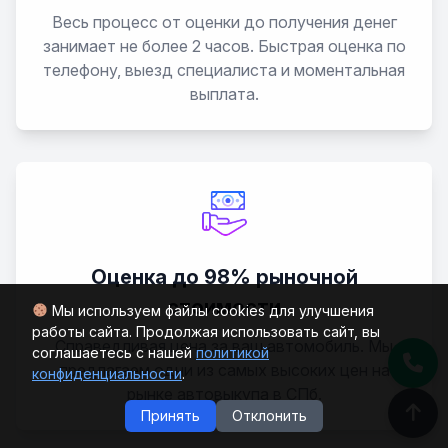
Весь процесс от оценки до получения денег
XC40
занимает не более 2 часов. Быстрая оценка по
телефону, выезд специалиста и моментальная
выплата.
XC60
XC70
XC90
Оценка до 98% рыночной
стоимости
Мы используем файлы cookies для улучшения
работы сайта. Продолжая использовать сайт, вы
Справедливая цена за ваш автомобиль. Мы
соглашаетесь с нашей
политикой
предлагаем одни из самых высоких цен на
конфиденциальности
.
рынке автовыкупа в СПб.
Принять
Отклонить