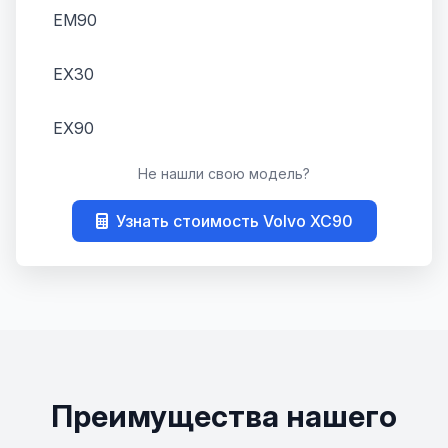
EM90
EX30
EX90
Не нашли свою модель?
S40
Узнать стоимость Volvo XC90
S60
S60 Cross Country
S70
S80
Преимущества нашего