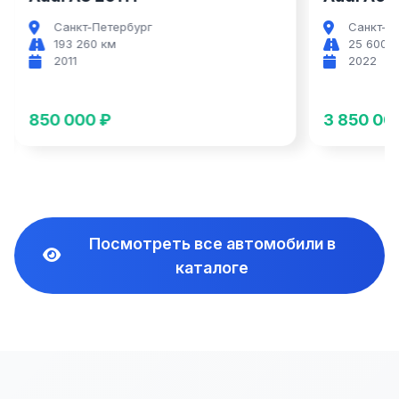
Санкт-Петербург
Санкт
25 600 км
69 00
2022
2021
3 850 000 ₽
4 850 
Посмотреть все автомобили в
каталоге