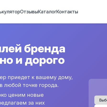
ькулятор
Отзывы
Каталог
Контакты
лей бренда
чно и дорого
тер приедет к вашему дому,
в любой точке города.
око ценим новые
редлагаем за них