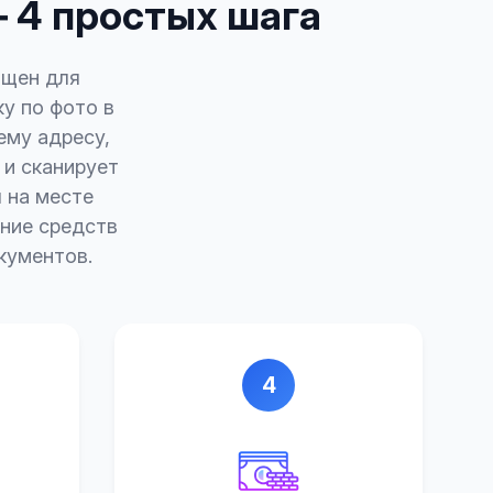
– 4 простых шага
ощен для
у по фото в
ему адресу,
и сканирует
 на месте
ние средств
кументов.
4