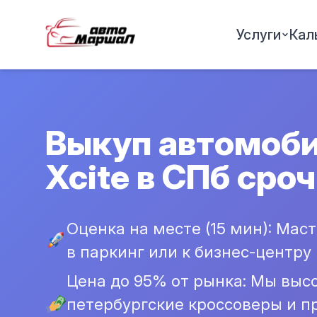
Услуги
Кал
Выкуп автомоби
Xcite в СПб сро
Оценка на месте (15 мин): Мас
в паркинг или к бизнес-центру 
Цена до 95% от рынка: Мы выс
петербургские кроссоверы и п