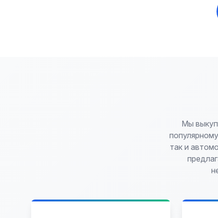
Мы выкуп
популярному
так и автом
предлаг
н