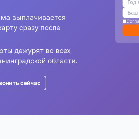
мма выплачивается
Согл
арту сразу после
рты дежурят во всех
енинградской области.
вонить сейчас