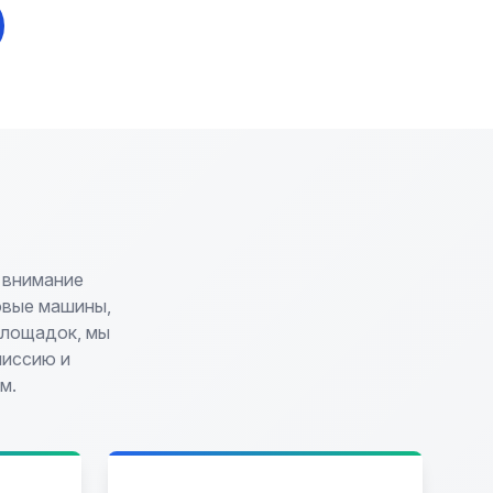
 внимание
овые машины,
площадок, мы
миссию и
м.