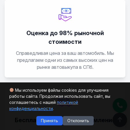
Tacum
Tico
Оценка до 98% рыночной
стоимости
Tosca
Справедливая цена за ваш автомобиль. Мы
предлагаем одни из самых высоких цен на
Winstorm
рынке автовыкупа в СПб.
Мы используем файлы cookies для улучшения
работы сайта. Продолжая использовать сайт, вы
соглашаетесь с нашей
политикой
конфиденциальности
.
Бесплатный выезд и оформление
Принять
Отклонить