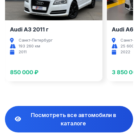
Audi A3 2011 г
Audi A6 2
Санкт-Петербург
Санкт-П
193 260 км
25 600 
2011
2022
850 000 ₽
3 850 00
Посмотреть все автомобили в
каталоге