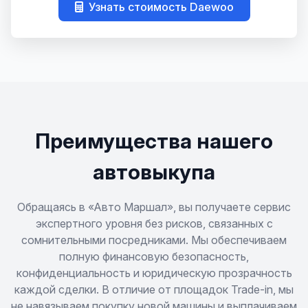
Узнать стоимость Daewoo
Gentra
Kalos
Korando
Lacetti
Преимущества нашего
Lanos
автовыкупа
Lanos (Sens)
Обращаясь в «Авто Маршал», вы получаете сервис
экспертного уровня без рисков, связанных с
сомнительными посредниками. Мы обеспечиваем
Le Mans
полную финансовую безопасность,
конфиденциальность и юридическую прозрачность
Leganza
каждой сделки. В отличие от площадок Trade-in, мы
не навязываем покупку новой машины и выплачиваем