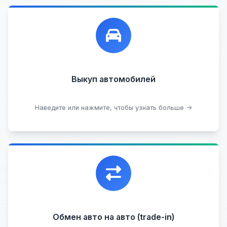
Лучшие предложения по выкупу автомобилей,
любых:
Кредитные
Целые с пробегом
Арестованные
Аварийные
В залоге
Проблемные
Выкуп автомобилей
В лизинге
Наведите или нажмите, чтобы узнать больше →
Узнать стоимость
Уникальная возможность обменять ваш
автомобиль с доплатой, подобрав вам
подходящий вариант.
Обмен авто на авто (trade-in)