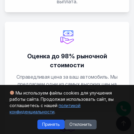
выплата.
Оценка до 98% рыночной
стоимости
Справедливая цена за ваш автомобиль. Мы
предлагаем одни из самых высоких цен на
рынке автовыкупа в СПб.
Мы используем файлы cookies для улучшения
работы сайта. Продолжая использовать сайт, вы
соглашаетесь с нашей
политикой
конфиденциальности
.
Принять
Отклонить