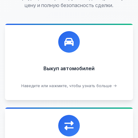
цену и полную безопасность сделки.
Лучшие предложения по выкупу автомобилей,
любых:
Кредитные
Целые с пробегом
Арестованные
Аварийные
В залоге
Проблемные
Выкуп автомобилей
В лизинге
Наведите или нажмите, чтобы узнать больше →
Узнать стоимость
Уникальная возможность обменять ваш
автомобиль с доплатой, подобрав вам
подходящий вариант.