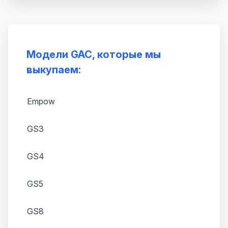
Модели GAC, которые мы
выкупаем:
Empow
GS3
GS4
GS5
GS8