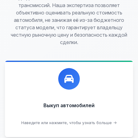
трансмиссий. Наша экспертиза позволяет
объективно оценивать реальную стоимость
автомобиля, не занижая её из-за бюджетного
статуса модели, что гарантирует владельцу
честную рыночную цену и безопасность каждой
сделки.
Лучшие предложения по выкупу автомобилей,
любых:
Кредитные
Целые с пробегом
Арестованные
Аварийные
В залоге
Проблемные
Выкуп автомобилей
В лизинге
Наведите или нажмите, чтобы узнать больше →
Узнать стоимость