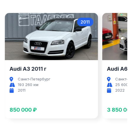
2011
Audi A3
Audi A3 2011 г
Audi A6 2
Санкт-Петербург
Санкт-П
193 260 км
25 600 
2011
2022
850 000 ₽
3 850 00