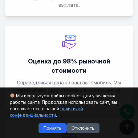
выплата.
Оценка до 98% рыночной
стоимости
Справедливая цена за ваш автомобиль. Мы
предлагаем одни из самых высоких цен на
Мы используем файлы cookies для улучшения
рынке автовыкупа в СПб.
работы сайта. Продолжая использовать сайт, вы
соглашаетесь с нашей
политикой
конфиденциальности
.
Принять
Отклонить