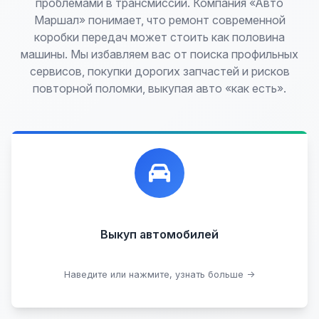
проблемами в трансмиссии. Компания «Авто
Маршал» понимает, что ремонт современной
коробки передач может стоить как половина
машины. Мы избавляем вас от поиска профильных
сервисов, покупки дорогих запчастей и рисков
повторной поломки, выкупая авто «как есть».
Лучшие предложения по выкупу автомобилей,
любых:
Кредитные
Целые с пробегом
Арестованные
Аварийные
В залоге
Проблемные
Выкуп автомобилей
В лизинге
Наведите или нажмите, узнать больше →
Узнать стоимость