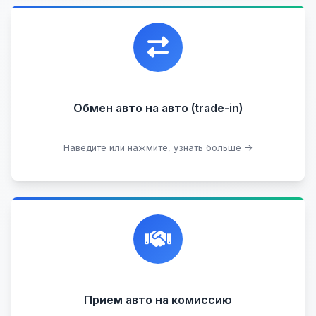
Уникальная возможность обменять ваш
автомобиль с доплатой, подобрав вам
подходящий вариант.
Обмен авто на авто (trade-in)
Подобрать авто
Наведите или нажмите, узнать больше →
Честная и профессиональная экспертиза, реклама,
переговоры с клиентами, подготовка документов,
сопровождение сделки.
Прием на комиссию целых авто
Прием авто на комиссию
Прием битых авто