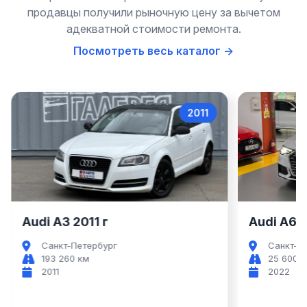
продавцы получили рыночную цену за вычетом
адекватной стоимости ремонта.
Посмотреть весь каталог →
2011
Audi A3
Audi A3 2011 г
Audi A6 2
Санкт-Петербург
Санкт-П
193 260 км
25 600 
2011
2022