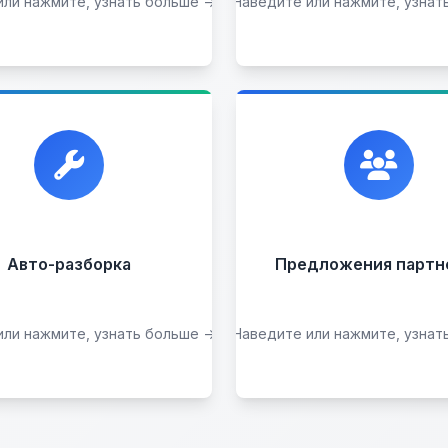
или нажмите, узнать больше →
Наведите или нажмите, узнат
Подобрать авто
Оставить на комисс
ием автомобилей для
Сотрудничаем с лучш
азборки на запчасти в
организациями. Если у
любом состоянии.
есть интересные идеи
всегда открыты к
сотрудничеству.
Прием б/у запчастей
Авто-разборка
Предложения партн
или нажмите, узнать больше →
Наведите или нажмите, узнат
Сдать на разборку
Стать партнером