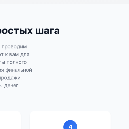
ростых шага
ы проводим
т к вам для
ты полного
ия финальной
продажи.
ы денег
4