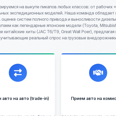
ируемся на выкупе пикапов любых классов: от рабочих
ьных экспедиционных моделей. Наша команда обладает 
в оценке систем полного привода и выносливости дизельн
паем как легендарные японские модели (Toyota, Mitsubishi
 китайские хиты (JAC T6/T9, Great Wall Poer), предлага
 учитывающие реальный спрос на грузовые внедорожник
икальная возможность
Честная и
енять ваш автомобиль с
профессиональная
платой, подобрав вам
экспертиза, реклама
подходящий вариант.
переговоры с клиента
подготовка документ
сопровождение сдел
авто на авто (trade-in)
Прием авто на коми
Прием на комисс
целых ав
Прием битых ав