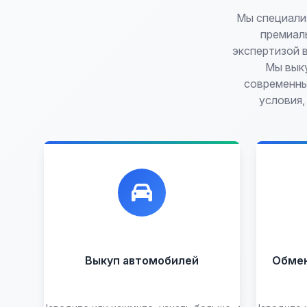
Мы специализ
премиал
экспертизой 
Мы выку
современные
условия,
Лучшие предложения по
Ун
выкупу автомобилей, любых:
обм
до
Кредитные
Целые с
пробегом
Арестованные
Аварийные
В залоге
Выкуп автомобилей
Обмен 
Проблемные
В лизинге