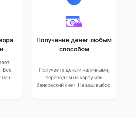
вора
Получение денег любым
и
способом
вает,
. Все
Получаете деньги наличными,
т наш
переводом на карту или
банковский счет. На ваш выбор.