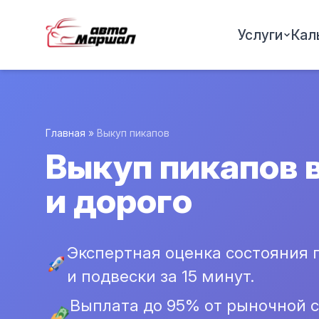
Услуги
Кал
Главная
»
Выкуп пикапов
Выкуп пикапов 
и дорого
Экспертная оценка состояния 
и подвески за 15 минут.
Выплата до 95% от рыночной 