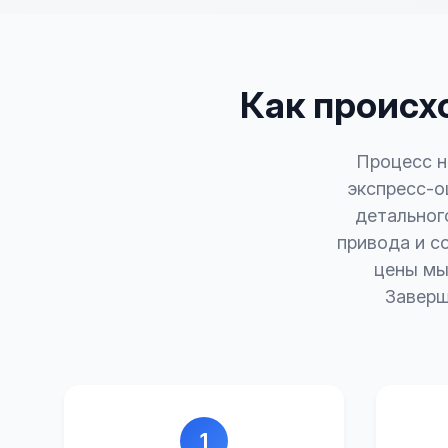
Как происх
Процесс н
экспресс-о
детальног
привода и с
цены мы
Заверш
1