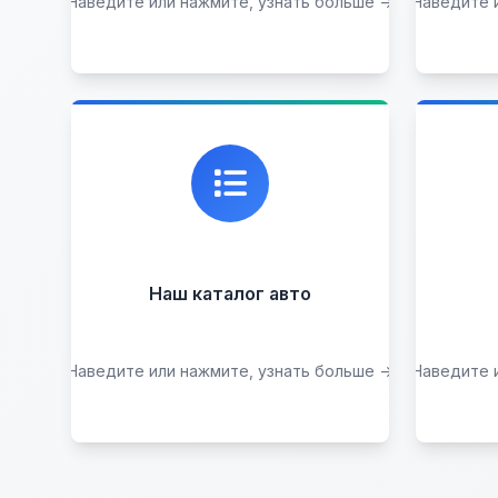
Наведите или нажмите, узнать больше →
Наведите 
Узнать стоимость
Каталог проверенных
Пр
автомобилей в отличном
р
состоянии, где вы можете
найти подробную
информацию о каждом авто.
Наш каталог авто
Наведите или нажмите, узнать больше →
Наведите 
Посмотреть каталог