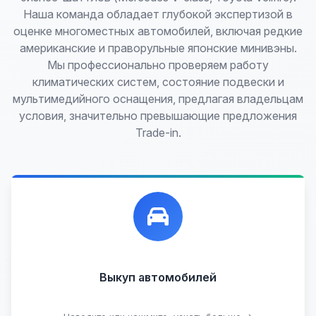
Наша команда обладает глубокой экспертизой в
оценке многоместных автомобилей, включая редкие
американские и праворульные японские минивэны.
Мы профессионально проверяем работу
климатических систем, состояние подвески и
мультимедийного оснащения, предлагая владельцам
условия, значительно превышающие предложения
Trade-in.
Лучшие предложения по выкупу автомобилей,
любых:
Кредитные
Целые с пробегом
Арестованные
Аварийные
В залоге
Проблемные
Выкуп автомобилей
В лизинге