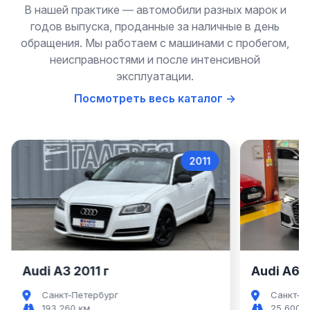
В нашей практике — автомобили разных марок и
годов выпуска, проданные за наличные в день
обращения. Мы работаем с машинами с пробегом,
неисправностями и после интенсивной
эксплуатации.
Посмотреть весь каталог →
2011
Audi A3
Audi A3 2011 г
Audi A6 2
Санкт-Петербург
Санкт-П
193 260 км
25 600 