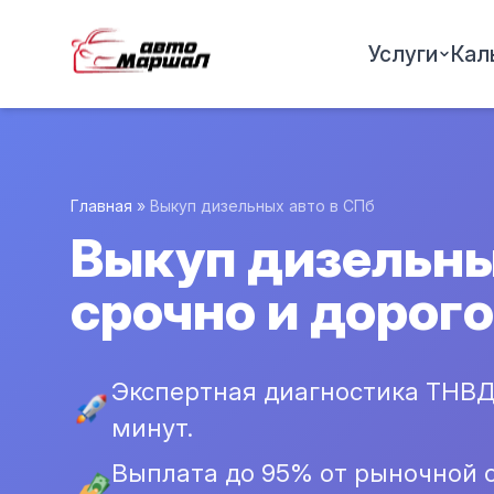
Услуги
Кал
Главная
»
Выкуп дизельных авто в СПб
Выкуп дизельны
срочно и дорого
Экспертная диагностика ТНВД 
минут.
Выплата до 95% от рыночной 