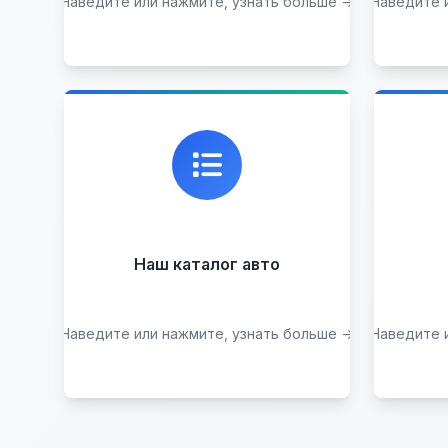
Наведите или нажмите, узнать больше →
Наведите 
Узнать стоимость
Каталог проверенных
Пр
автомобилей в отличном
р
состоянии, где вы можете
найти подробную
информацию о каждом авто.
Наш каталог авто
Наведите или нажмите, узнать больше →
Наведите 
Посмотреть каталог