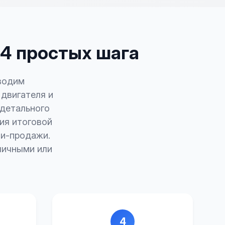
 4 простых шага
оводим
 двигателя и
 детального
ия итоговой
ли-продажи.
личными или
4