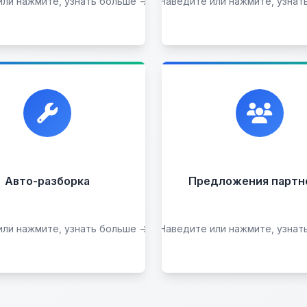
или нажмите, узнать больше →
Наведите или нажмите, узнат
Подобрать авто
Оставить на комисс
ием автомобилей для
Сотрудничаем с лучш
азборки на запчасти в
организациями. Если у
любом состоянии.
есть интересные идеи
всегда открыты к
сотрудничеству.
Прием б/у запчастей
Авто-разборка
Предложения партн
или нажмите, узнать больше →
Наведите или нажмите, узнат
Сдать на разборку
Стать партнером