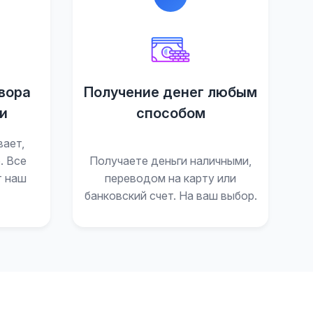
вора
Получение денег любым
и
способом
вает,
. Все
Получаете деньги наличными,
т наш
переводом на карту или
банковский счет. На ваш выбор.