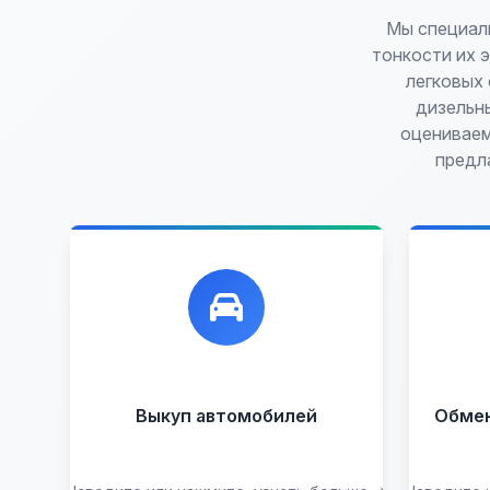
Мы специали
тонкости их 
легковых
дизельн
оцениваем
предл
Лучшие предложения по
Ун
выкупу автомобилей, любых:
обм
до
Кредитные
Целые с
пробегом
Арестованные
Аварийные
В залоге
Выкуп автомобилей
Обмен 
Проблемные
В лизинге