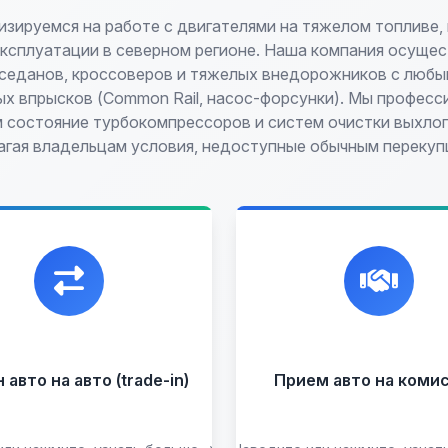
зируемся на работе с двигателями на тяжелом топливе,
эксплуатации в северном регионе. Наша компания осущес
 седанов, кроссоверов и тяжелых внедорожников с любы
ых впрысков (Common Rail, насос-форсунки). Мы професс
 состояние турбокомпрессоров и систем очистки выхлоп
агая владельцам условия, недоступные обычным перекуп
икальная возможность
Честная и
енять ваш автомобиль с
профессиональная
платой, подобрав вам
экспертиза, реклама
подходящий вариант.
переговоры с клиента
подготовка документ
сопровождение сдел
авто на авто (trade-in)
Прием авто на коми
Прием на комисс
целых ав
Прием битых ав