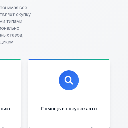
 понимая все
твляет скупку
ми типами
ионально
ных газов,
щикам.
Профессиональная помощь
в выборе автомобиля на
,
любых торговых площадках
ми,
с проверкой юридической
ов,
чистоты.
ки.
ссию
Помощь в покупке авто
ию
то
то