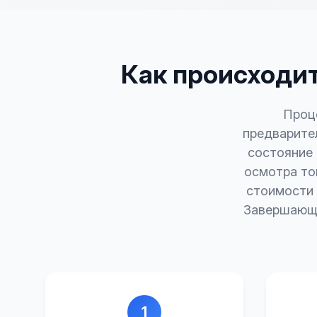
Как происходит
Проце
предварител
состояние 
осмотра то
стоимости 
Завершающи
1