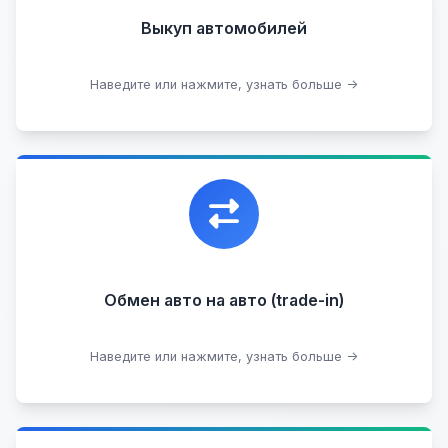
В залоге
Проблемные
Выкуп автомобилей
В лизинге
Наведите или нажмите, узнать больше →
Узнать стоимость
Уникальная возможность обменять ваш
автомобиль с доплатой, подобрав вам
подходящий вариант.
Обмен авто на авто (trade-in)
Подобрать авто
Наведите или нажмите, узнать больше →