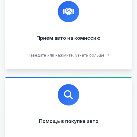
Честная и профессиональная экспертиза, реклама,
переговоры с клиентами, подготовка документов,
сопровождение сделки.
Прием на комиссию целых авто
Прием авто на комиссию
Прием битых авто
Оставить на комиссии
Наведите или нажмите, узнать больше →
Профессиональная помощь в выборе автомобиля
на любых торговых площадках с проверкой
юридической чистоты.
Помощь в покупке авто