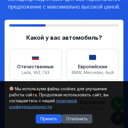
предложение с максимально высокой ценой.
Какой у вас автомобиль?
Отечественные
Европейские
Lada, УАЗ, ГАЗ
BMW, Mercedes, Audi
Мы используем файлы cookies для улучшения
работы сайта. Продолжая использовать сайт, вы
соглашаетесь с нашей
политикой
Китайские
Корейские
конфиденциальности
.
Geely, Chery, Haval
Kia, Hyundai
Принять
Отклонить