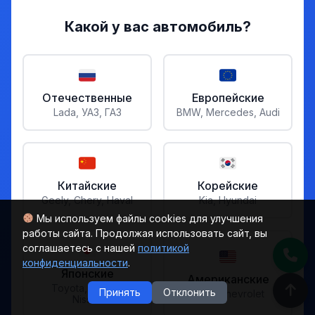
Какой у вас автомобиль?
Отечественные
Европейские
Lada, УАЗ, ГАЗ
BMW, Mercedes, Audi
Китайские
Корейские
Geely, Chery, Haval
Kia, Hyundai
Мы используем файлы cookies для улучшения
работы сайта. Продолжая использовать сайт, вы
соглашаетесь с нашей
политикой
конфиденциальности
.
Японские
Американские
Toyota, Honda,
Принять
Отклонить
Ford, Chevrolet
Nissan