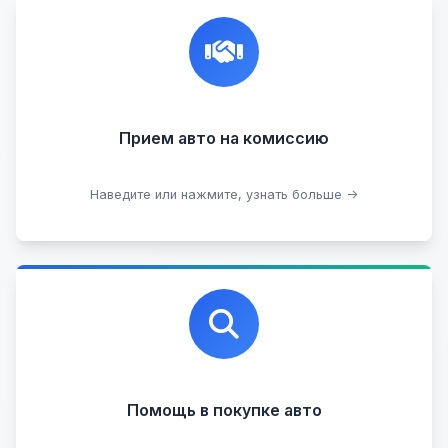
Честная и профессиональная экспертиза, реклама,
переговоры с клиентами, подготовка документов,
сопровождение сделки.
Прием на комиссию целых авто
Прием авто на комиссию
Прием битых авто
Оставить на комиссии
Наведите или нажмите, узнать больше →
Профессиональная помощь в выборе автомобиля
на любых торговых площадках с проверкой
юридической чистоты.
Помощь в покупке авто