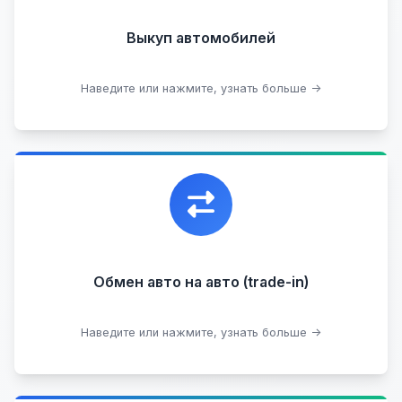
Арестованные
Аварийные
В залоге
Проблемные
Выкуп автомобилей
В лизинге
Наведите или нажмите, узнать больше →
Узнать стоимость
Уникальная возможность обменять ваш
автомобиль с доплатой, подобрав вам
подходящий вариант.
Обмен авто на авто (trade-in)
Подобрать авто
Наведите или нажмите, узнать больше →